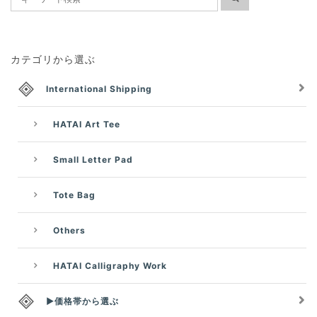
カテゴリから選ぶ
International Shipping
HATAI Art Tee
Small Letter Pad
Tote Bag
Others
HATAI Calligraphy Work
▶価格帯から選ぶ