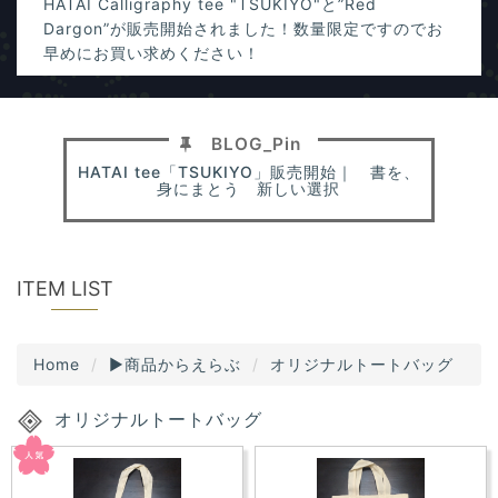
HATAI Calligraphy tee "TSUKIYO"と”Red
s
i
Dargon”が販売開始されました！数量限定ですのでお
o
早めにお買い求めください！
n
現代破体書道家・河野重陽と游高の直筆一点ものギャラリー
2025/11/27
＝現代破体書道家・河野重陽と游高の直筆一点ものギ
HATAI tee「TSUKIYO」販売開始｜ 書を、
身にまとう 新しい選択
ャラリー＝ サロン・オフィス・自宅を“静かな気品”で
満たすアート作品をお届けします。 経営者・個人事業
主の方（オフィス・サロンの格を上げたい方）、 大切
な人への特別なギフトを探している方、 心と空間を整
ITEM LIST
える“お守りアート”が欲しい方に最適なラインナップ
です。
Home
▶商品からえらぶ
オリジナルトートバッグ
オリジナルトートバッグ