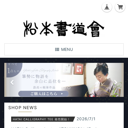
T
MENU
o
g
P
N
g
l
r
e
e
e
x
n
a
v
t
v
i
i
SHOP NEWS
o
g
a
2026/7/1
HATAI CALLIGRAPHY TEE 発売開始！
u
t