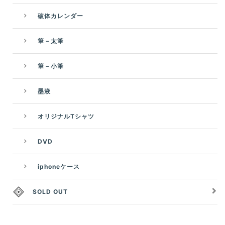
破体カレンダー
筆－太筆
筆－小筆
墨液
オリジナルTシャツ
DVD
iphoneケース
SOLD OUT