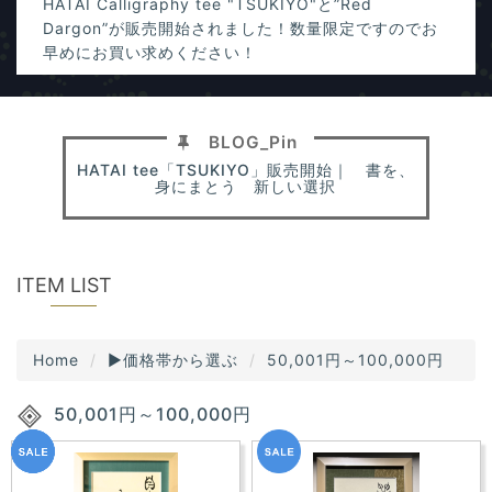
HATAI Calligraphy tee "TSUKIYO"と”Red
s
i
Dargon”が販売開始されました！数量限定ですのでお
o
早めにお買い求めください！
n
現代破体書道家・河野重陽と游高の直筆一点ものギャラリー
2025/11/27
＝現代破体書道家・河野重陽と游高の直筆一点ものギ
HATAI tee「TSUKIYO」販売開始｜ 書を、
身にまとう 新しい選択
ャラリー＝ サロン・オフィス・自宅を“静かな気品”で
満たすアート作品をお届けします。 経営者・個人事業
主の方（オフィス・サロンの格を上げたい方）、 大切
な人への特別なギフトを探している方、 心と空間を整
ITEM LIST
える“お守りアート”が欲しい方に最適なラインナップ
です。
Home
▶価格帯から選ぶ
50,001円～100,000円
50,001円～100,000円