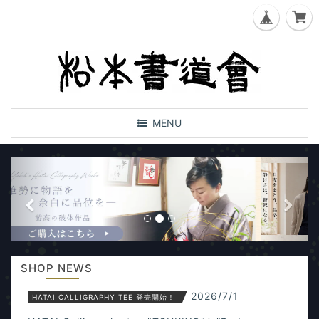
T
MENU
o
g
P
N
g
l
r
e
e
e
x
n
a
v
t
v
i
i
SHOP NEWS
o
g
a
2026/7/1
HATAI CALLIGRAPHY TEE 発売開始！
u
t