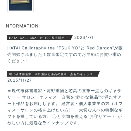
INFORMATION
2026/7/1
HATAI CALLIGRAPHY TEE 発売開始！
HATAI Calligraphy tee "TSUKIYO"と”Red Dargon”が販
売開始されました！数量限定ですのでお早めにお買い求め
ください！
現代破体書道家・河野重陽と游高の直筆一点ものギャラリー
2025/11/27
＝現代破体書道家・河野重陽と游高の直筆一点ものギャラ
リー＝ サロン・オフィス・自宅を“静かな気品”で満たすア
ート作品をお届けします。 経営者・個人事業主の方（オフ
ィス・サロンの格を上げたい方）、 大切な人への特別なギ
フトを探している方、 心と空間を整える“お守りアート”が
欲しい方に最適なラインナップです。