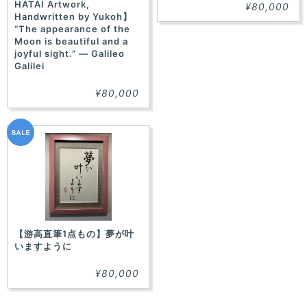
HATAI Artwork,
¥80,000
Handwritten by Yukoh】
“The appearance of the
Moon is beautiful and a
joyful sight.” — Galileo
Galilei
¥80,000
【游高直筆1点もの】夢が叶
いますように
¥80,000