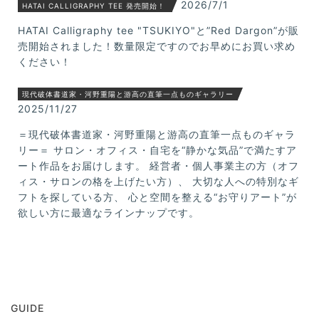
2026/7/1
HATAI CALLIGRAPHY TEE 発売開始！
HATAI Calligraphy tee "TSUKIYO"と”Red Dargon”が販
売開始されました！数量限定ですのでお早めにお買い求め
ください！
現代破体書道家・河野重陽と游高の直筆一点ものギャラリー
2025/11/27
＝現代破体書道家・河野重陽と游高の直筆一点ものギャラ
リー＝ サロン・オフィス・自宅を“静かな気品”で満たすア
ート作品をお届けします。 経営者・個人事業主の方（オフ
ィス・サロンの格を上げたい方）、 大切な人への特別なギ
フトを探している方、 心と空間を整える“お守りアート”が
欲しい方に最適なラインナップです。
GUIDE