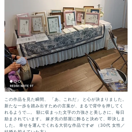
この作品を見た瞬間、 「あ、これだ」 と心が決まりました。
新たな一歩を踏み出すための言葉が、まるで背中を押してく
れるようで…。 額に収まった文字の力強さと美しさに、毎日
励まされています。 嫁ぎ先の部屋に飾ると決めて、即決しま
した。 幸せを運んでくれる大切な作品です🌿 （30代 女性／
結婚を控えていた方）