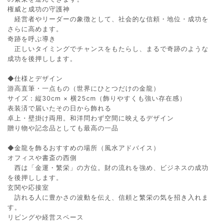
権威と成功の守護神
経営者やリーダーの象徴として、社会的な信頼・地位・成功を
さらに高めます。
奇跡を呼ぶ導き
正しいタイミングでチャンスをもたらし、まるで奇跡のような
成功を後押しします。
◆仕様とデザイン
游高直筆・一点もの（世界にひとつだけの金龍）
サイズ：縦30cm × 横25cm（飾りやすくも強い存在感）
表装済で届いたその日から飾れる
卓上・壁掛け両用。和洋問わず空間に映えるデザイン
贈り物や記念品としても最高の一品
◆金龍を飾るおすすめの場所（風水アドバイス）
オフィスや書斎の西側
西は「金運・繁栄」の方位。財の流れを強め、ビジネスの成功
を後押しします。
玄関や応接室
訪れる人に豊かさの波動を伝え、信頼と繁栄の気を招き入れま
す。
リビングや経営スペース