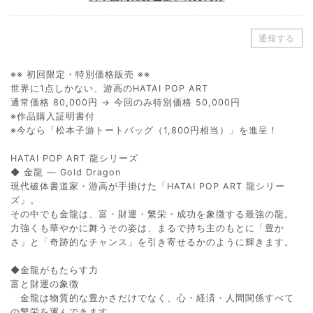
通報する
※※ 初回限定・特別価格販売 ※※
世界に1点しかない、游高のHATAI POP ART
通常価格 80,000円 → 今回のみ特別価格 50,000円
※作品購入証明書付
※今なら「松本子游トートバッグ（1,800円相当）」を進呈！
HATAI POP ART 龍シリーズ
◆ 金龍 ― Gold Dragon
現代破体書道家・游高が手掛けた「HATAI POP ART 龍シリー
ズ」。
その中でも金龍は、富・財運・繁栄・成功を象徴する最強の龍。
力強くも華やかに舞うその姿は、まるで持ち主のもとに「豊か
さ」と「奇跡的なチャンス」を引き寄せるかのように輝きます。
◆金龍がもたらす力
富と財運の象徴
金龍は物質的な豊かさだけでなく、心・経済・人間関係すべて
の繁栄を運んできます。