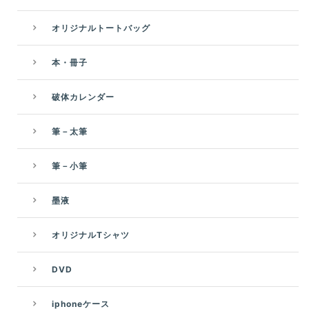
オリジナルトートバッグ
本・冊子
破体カレンダー
筆－太筆
筆－小筆
墨液
オリジナルTシャツ
DVD
iphoneケース