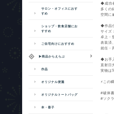
◆成功
サロン・オフィスにおす
多くの
すめ
空間に
◆作品
ショップ・飲食店舗にお
すすめ
サイズ：
卓上・
表装済
ご自宅向けにおすすめ
就任・
▶商品からえらぶ
◆お手
直射日
作品
実物は
⚡️こ
オリジナル便箋
#破体書
オリジナルトートバッグ
#ソクラ
本・冊子