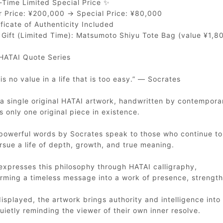
-Time Limited Special Price ✨
r Price: ¥200,000 → Special Price: ¥80,000
ficate of Authenticity Included
 Gift (Limited Time): Matsumoto Shiyu Tote Bag (value ¥1,8
HATAI Quote Series
is no value in a life that is too easy.” — Socrates
 a single original HATAI artwork, handwritten by contempora
s only one original piece in existence.
powerful words by Socrates speak to those who continue to
sue a life of depth, growth, and true meaning.
expresses this philosophy through HATAI calligraphy,
rming a timeless message into a work of presence, strength
splayed, the artwork brings authority and intelligence into
uietly reminding the viewer of their own inner resolve.