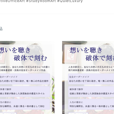
tiveOfficeArt #StudyRoomArt #QuietLuxury
品