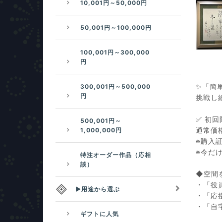
10,001円～50,000円
50,001円～100,000円
100,001円～300,000
円
✨「簡
300,001円～500,000
円
挑戦し
✅ 初
500,001円～
通常価格
1,000,000円
※購入
※今だ
特注オーダー作品（応相
談）
◆空間
・「役
▶用途から選ぶ
・「応
・「自
ギフトに人気