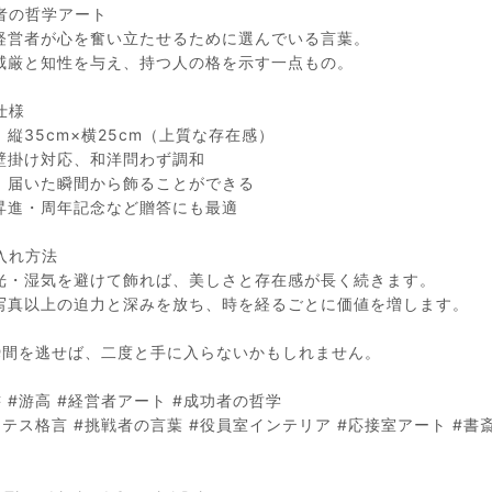
者の哲学アート
経営者が心を奮い立たせるために選んでいる言葉。
威厳と知性を与え、持つ人の格を示す一点もの。
仕様
縦35cm×横25cm（上質な存在感）
壁掛け対応、和洋問わず調和
、届いた瞬間から飾ることができる
昇進・周年記念など贈答にも最適
入れ方法
光・湿気を避けて飾れば、美しさと存在感が長く続きます。
写真以上の迫力と深みを放ち、時を経るごとに価値を増します。
の瞬間を逃せば、二度と手に入らないかもしれません。
 #游高 #経営者アート #成功者の哲学
テス格言 #挑戦者の言葉 #役員室インテリア #応接室アート #書