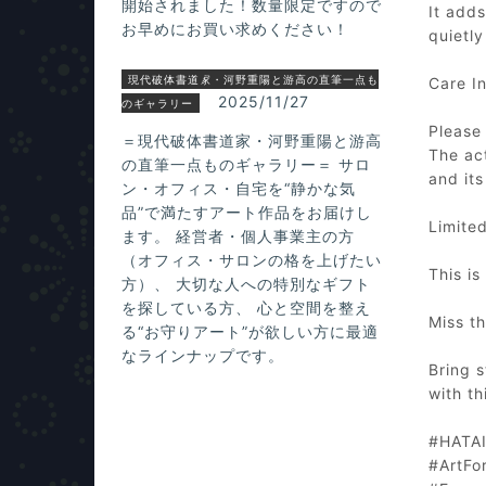
開始されました！数量限定ですので
It adds
お早めにお買い求めください！
quietly
現代破体書道家・河野重陽と游高の直筆一点も
Care In
2025/11/27
のギャラリー
Please 
＝現代破体書道家・河野重陽と游高
The ac
の直筆一点ものギャラリー＝ サロ
and its
ン・オフィス・自宅を“静かな気
品”で満たすアート作品をお届けし
Limite
ます。 経営者・個人事業主の方
（オフィス・サロンの格を上げたい
This is
方）、 大切な人への特別なギフト
を探している方、 心と空間を整え
Miss t
る“お守りアート”が欲しい方に最適
なラインナップです。
Bring s
with th
#HATAI
#ArtFo