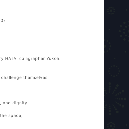
00)
ry HATAI calligrapher Yukoh.
 challenge themselves
, and dignity.
 the space,