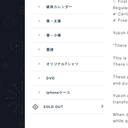
✨ First
破体カレンダー
Regula
✔ Certi
✔ Free
筆－太筆
Yukoh 
筆－小筆
“There 
墨液
This is
オリジナルTシャツ
There i
These 
DVD
and pur
iphoneケース
Yukoh 
transfo
SOLD OUT
When di
while q