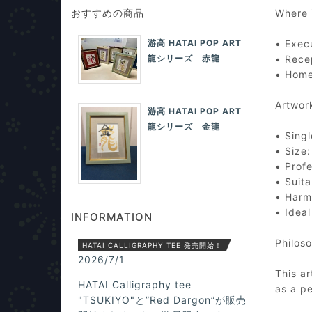
おすすめの商品
Where 
游高 HATAI POP ART
• Exec
龍シリーズ 赤龍
• Rece
• Home
Artwork
游高 HATAI POP ART
龍シリーズ 金龍
• Singl
• Size:
• Prof
• Suita
• Harm
• Idea
INFORMATION
Philoso
HATAI CALLIGRAPHY TEE 発売開始！
2026/7/1
This a
HATAI Calligraphy tee
as a pe
"TSUKIYO"と”Red Dargon”が販売