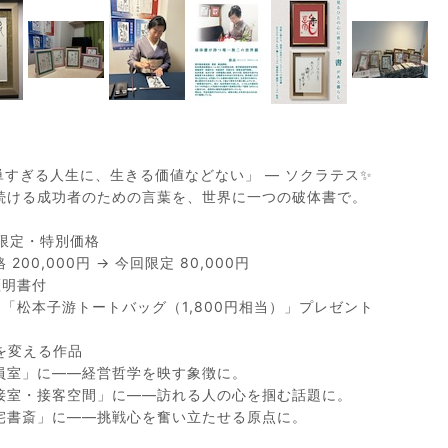
単すぎる人生に、生きる価値などない」 ― ソクラテス✨
続ける成功者のための言葉を、世界に一つの破体書で。
回限定・特別価格
 200,000円 → 今回限定 80,000円
証明書付
け「松本子游トートバッグ（1,800円相当）」プレゼント
を変える作品
員室」に――経営哲学を映す象徴に。
接室・接客空間」に――訪れる人の心を掴む話題に。
宅書斎」に――挑戦心を奮い立たせる原点に。