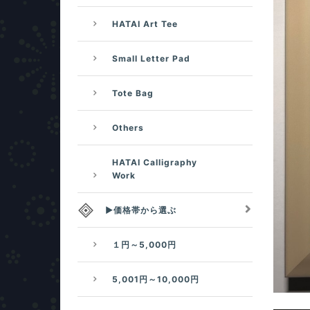
HATAI Art Tee
Small Letter Pad
Tote Bag
Others
HATAI Calligraphy
Work
▶価格帯から選ぶ
１円～5,000円
5,001円～10,000円