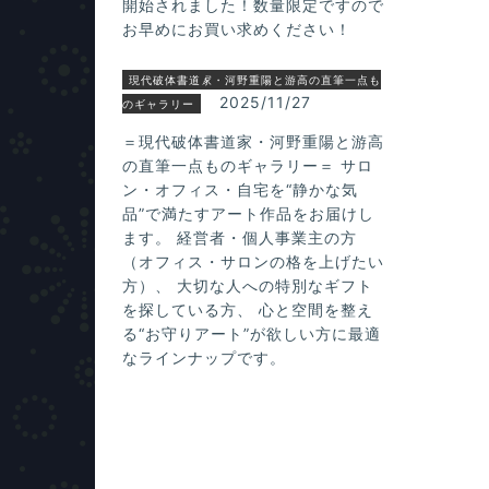
開始されました！数量限定ですので
お早めにお買い求めください！
現代破体書道家・河野重陽と游高の直筆一点も
2025/11/27
のギャラリー
＝現代破体書道家・河野重陽と游高
の直筆一点ものギャラリー＝ サロ
ン・オフィス・自宅を“静かな気
品”で満たすアート作品をお届けし
ます。 経営者・個人事業主の方
（オフィス・サロンの格を上げたい
方）、 大切な人への特別なギフト
を探している方、 心と空間を整え
る“お守りアート”が欲しい方に最適
なラインナップです。