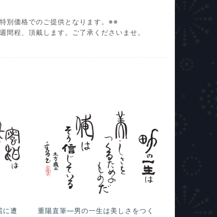
特別価格でのご提供となります。※※
3週間程、頂戴します。ご了承くださいませ。
霜に遭
重陽直筆―男の一生は美しさをつく