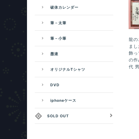
破体カレンダー
筆－太筆
筆－小筆
龍の
まし
飾っ
墨液
の作
代 
オリジナルTシャツ
DVD
iphoneケース
SOLD OUT