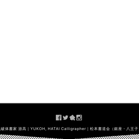
体書家 游高｜YUKOH, HATAI Calligrapher｜松本書道会（銀座・八王